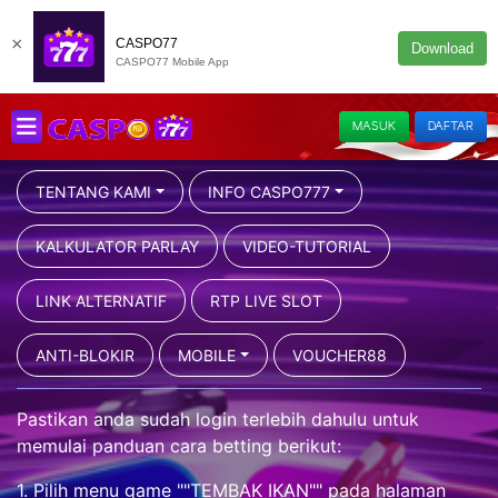
×
CASPO77
Download
CASPO77 Mobile App
MASUK
DAFTAR
TENTANG KAMI
INFO CASPO777
KALKULATOR PARLAY
VIDEO-TUTORIAL
LINK ALTERNATIF
RTP LIVE SLOT
ANTI-BLOKIR
MOBILE
VOUCHER88
Pastikan anda sudah login terlebih dahulu untuk
memulai panduan cara betting berikut:
1. Pilih menu game ""TEMBAK IKAN"" pada halaman