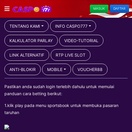
MASUK
DAFTAR
TENTANG KAMI
INFO CASPO777
KALKULATOR PARLAY
VIDEO-TUTORIAL
LINK ALTERNATIF
RTP LIVE SLOT
ANTI-BLOKIR
MOBILE
VOUCHER88
Pastikan anda sudah login terlebih dahulu untuk memulai
panduan cara betting berikut:
1.klik play pada menu sportsbook untuk membuka pasaran
taruhan